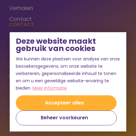
Verhalen
Contact
CONTACT
Bergrand 58
Deze website maakt
4707 NW Roosendaal
gebruik van cookies
We kunnen deze plaatsen voor analyse van onze
+31 (0)165 - 750 050
bezoekersgegevens, om onze website te
verbeteren, gepersonaliseerde inhoud te tonen
info@4allwonen.nl
en om u een geweldige website-ervaring te
bieden.
Meer informatie
Accepteer alles
© Copyright 2026 4@llwonen - Alle rechten
Beheer voorkeuren
voorbehouden
Privacybeleid
Cookies