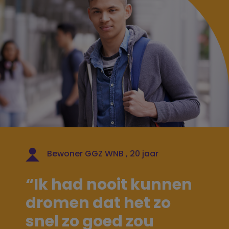
Bewoner GGZ WNB , 20 jaar
“Ik had nooit kunnen
dromen dat het zo
snel zo goed zou